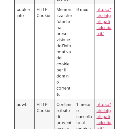
cookie_
HTTP
Memori
6 mesi
https://
info
Cookie
zza che
chaletg
l’utente
alli.galli
ha
selectio
preso
n.it/
visione
dell’info
rmativa
dei
cookie
per il
domini
o
corrent
e.
adwb
HTTP
Contien
1 mese
https://
Cookie
e il sito
o
chaletg
di
cancella
alli.galli
proveni
to al
selectio
enza e
raggiun
n.it/