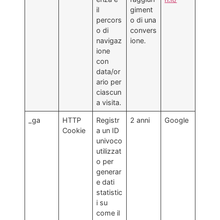
il
giment
percors
o di una
o di
convers
navigaz
ione.
ione
con
data/or
ario per
ciascun
a visita.
_ga
HTTP
Registr
2 anni
Google
Cookie
a un ID
univoco
utilizzat
o per
generar
e dati
statistic
i su
come il