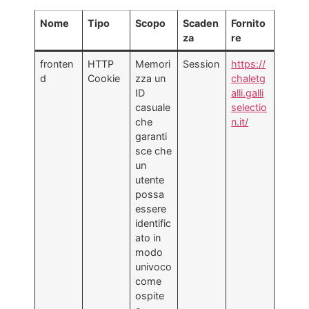
Nome
Tipo
Scopo
Scaden
Fornito
za
re
fronten
HTTP
Memori
Session
https://
d
Cookie
zza un
chaletg
ID
alli.galli
casuale
selectio
che
n.it/
garanti
sce che
un
utente
possa
essere
identific
ato in
modo
univoco
come
ospite