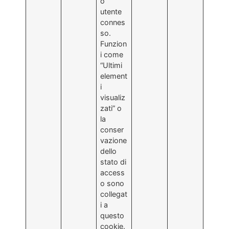
o
utente
connes
so.
Funzion
i come
“Ultimi
element
i
visualiz
zati” o
la
conser
vazione
dello
stato di
access
o sono
collegat
i a
questo
cookie.