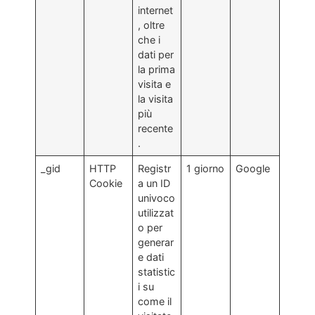
internet
, oltre
che i
dati per
la prima
visita e
la visita
più
recente
.
_gid
HTTP
Registr
1 giorno
Google
Cookie
a un ID
univoco
utilizzat
o per
generar
e dati
statistic
i su
come il