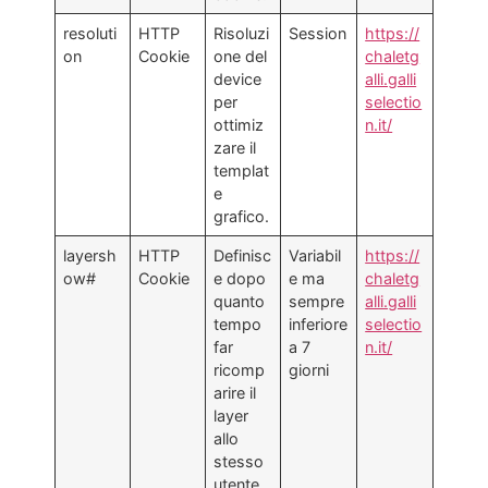
resoluti
HTTP
Risoluzi
Session
https://
on
Cookie
one del
chaletg
device
alli.galli
per
selectio
ottimiz
n.it/
zare il
templat
e
grafico.
layersh
HTTP
Definisc
Variabil
https://
ow#
Cookie
e dopo
e ma
chaletg
quanto
sempre
alli.galli
tempo
inferiore
selectio
far
a 7
n.it/
ricomp
giorni
arire il
layer
allo
stesso
utente.